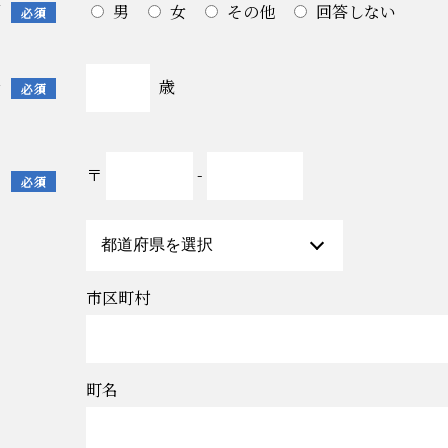
別
男
女
その他
回答しない
必須
歳
齢
必須
〒
-
所
必須
市区町村
町名