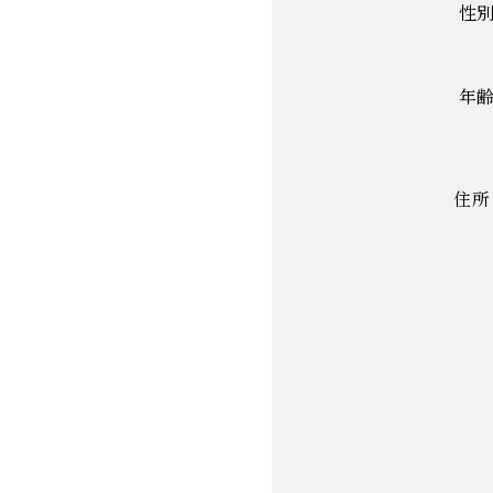
性
年
住