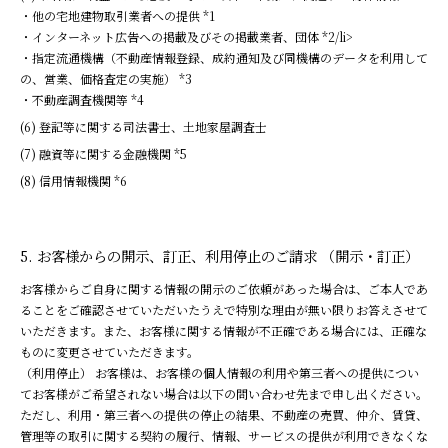
他の宅地建物取引業者への提供 *1
インターネット広告への掲載及びその掲載業者、団体 *2/li>
指定流通機構（不動産情報登録、成約通知及び同機構のデータを利用して
の、営業、価格査定の実施） *3
不動産調査機関等 *4
登記等に関する司法書士、土地家屋調査士
融資等に関する金融機関 *5
信用情報機関 *6
お客様からの開示、訂正、利用停止のご請求 （開示・訂正）
お客様からご自身に関する情報の開示のご依頼があった場合は、ご本人であ
ることをご確認させていただいたうえで特別な理由が無い限りお答えさせて
いただきます。また、お客様に関する情報が不正確である場合には、正確な
ものに変更させていただきます。
（利用停止） お客様は、お客様の個人情報の利用や第三者への提供につい
てお客様がご希望されない場合は以下の問い合わせ先まで申し出ください。
ただし、利用・第三者への提供の停止の結果、不動産の売買、仲介、賃貸、
管理等の取引に関する契約の履行、情報、サービスの提供が利用できなくな