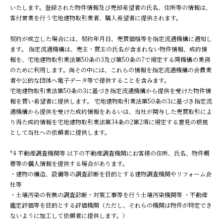
いたします。登録された物件情報及び売却希望者の氏名、住所等の情報は、
客付営業を行う宅地建物取引業者、購入希望者に提供されます。
契約が成立した場合には、契約年月日、売買価格等を指定流通機構に通知し
ます。 指定流通機構は、売主・買主の氏名が含まれない物件情報、成約情
報を、宅地建物取引業法第50条の3及び第50条の7で規定する同機構の業務
のために利用します。尚その中には、これらの情報を指定流通機構の会員業
者や公的な団体へ電子データ等で提供することを含みます。
宅地建物取引業法第50条の3に基づき指定流通機構から提供を受けた物件情
報を買い希望者に提供します。 宅地建物取引業法第50条の3に基づき指定流
通機構から提供を受けた成約情報をあるいは、当社が関与した売買取引によ
り得た成約情報を宅地建物取引業法第34条の2第2項に規定する意見の根拠
として当社への依頼者に提供します。
*4 不動産調査機関等 以下の不動産調査機関にお客様の住所、氏名、物件概
要等の個人情報を提供する場合があります。
・建物の構造、設備等の調査診断を目的とする建物調査機関やリフォーム会
社等
・土壌汚染の有無の調査診断・対策工事等を行う土壌汚染機関等 ・不動産
鑑定評価等を目的とする評価機関（ただし、それらの機関は物件が特定でき
ないように加工して依頼者に提供します。）